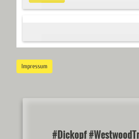
Impressum
#Dickopf #WestwoodTr