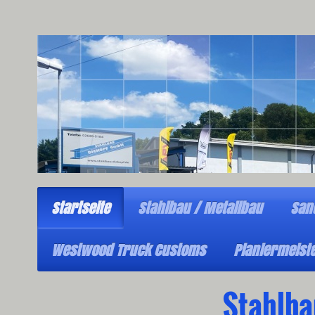
Startseite
Stahlbau / Metallbau
San
Westwood Truck Customs
Planiermeist
Stahlba