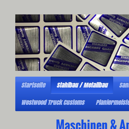
Startseite
Stahlbau / Metallbau
San
Westwood Truck Customs
Planiermeist
Maschinen & A